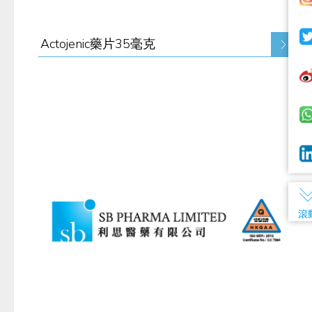
Actojenic藥片35毫克
滾