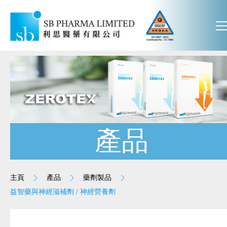
產品
主頁
產品
藥劑製品
益智藥與神經滋補劑 / 神經營養劑