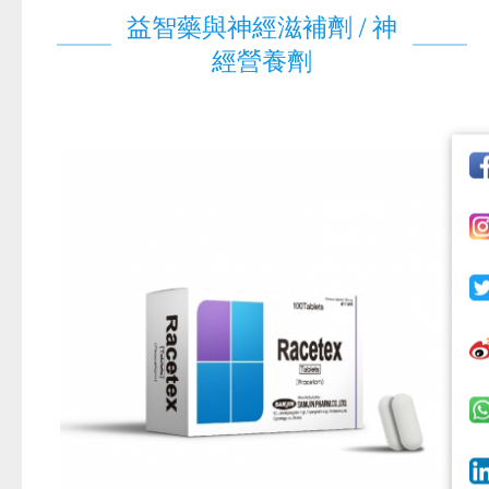
益智藥與神經滋補劑 / 神
經營養劑